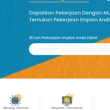
Dapatkan Pekerjaan Dengan Mud
Temukan Pekerjaan Impian And
#Cari Pekerjaan Impian Anda Disini!
Penjualan / Pemasaran
Sains